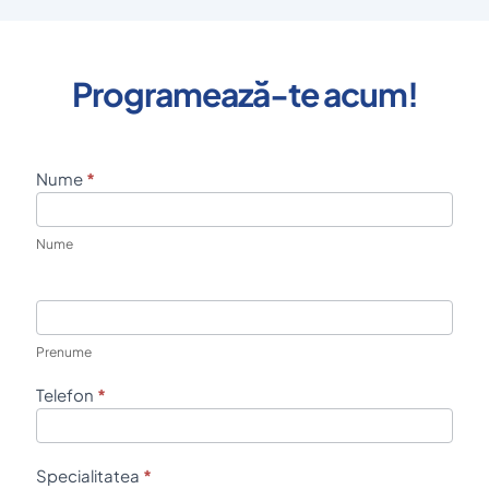
Programează-te acum!
P
Nume
*
r
o
g
Nume
r
a
m
a
r
Prenume
e
Telefon
*
Specialitatea
*