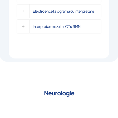
Electroencefalograma cu interpretare
Interpretare rezultat CT si RMN
Neurologie