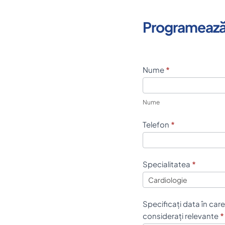
Programează
P
Nume
*
r
o
Nume
g
r
Telefon
*
a
m
a
Specialitatea
*
r
e
Specificați data în care
considerați relevante
*