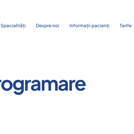
Specialități
Despre noi
Informații pacienți
Tarife
programare