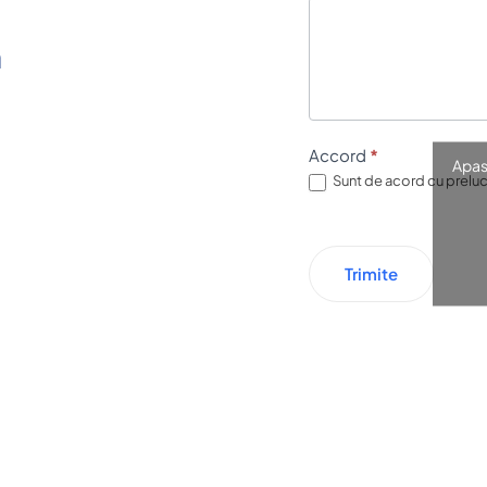
m
Accord
*
Apas
Sunt de acord cu prelucr
Trimite